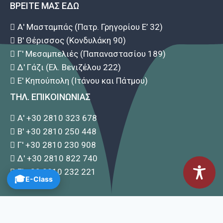
ΒΡΕΙΤΕ ΜΑΣ ΕΔΩ
Α' Μασταμπάς (Πατρ. Γρηγορίου Ε’ 32)
Β' Θέρισσος (Κονδυλάκη 90)
Γ' Μεσαμπελιές (Παπαναστασίου 189)
Δ' Γάζι (Ελ. Βενιζέλου 222)
Ε' Κηπούπολη (Ιτάνου και Πάτμου)
ΤΗΛ. ΕΠΙΚΟΙΝΩΝΙΑΣ
Α' +30 2810 323 678
Β' +30 2810 250 448
Γ' +30 2810 230 908
Δ' +30 2810 822 740
Ε' +30 2810 232 221
🎓
E-Class